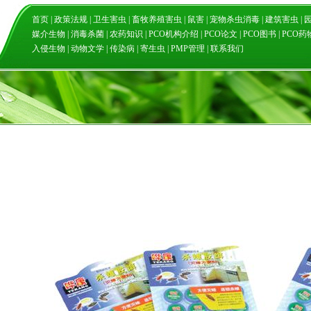
首页
|
政策法规
|
卫生害虫
|
畜牧养殖害虫
|
鼠害
|
宠物杀虫消毒
|
建筑害虫
|
媒介生物
|
消毒杀菌
|
农药知识
|
PCO机构介绍
|
PCO论文
|
PCO图书
|
PCO药
入侵生物
|
动物文学
|
传染病
|
寄生虫
|
PMP管理
|
联系我们