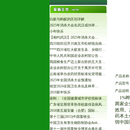
白蚁与蚂蚁的区别详解
2025年消杀大会在武汉成功举…
小年快乐
【相约武汉】2025年消杀大会…
四川组织召开川南五市松材线虫病…
****四川省红火蚁发生县、乡级行…
中华人民共和国农业农村部公告 …
我国粮食生产迈上新台阶的五大支…
农业农村部办公厅关于离开许可营…
云南省举办农药经营标准化管理服…
产品名称:
2025年全国消杀大会预通知
产品型号
祝贺2024全国卫生杀虫及林草…
产品说明:
2019新年快乐
1%晔
崔刚：《全国健康城市评价指标体…
两家企
广东省近期登革热等蚊媒传染病风…
效用。
2018第五届安徽（合肥）国际…
药本土
第十三届(2015)中国畜牧业…
饵中国
中国卫生有害生物防制协会&nb…
第十一届中国畜牧业博览会典礼盛…