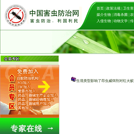
首页
|
政策法规
|
卫生害
媒介生物
|
消毒杀菌
|
农
入侵生物
|
动物文学
|
传
生境类型影响了茚虫威饵剂对红火蚁的防