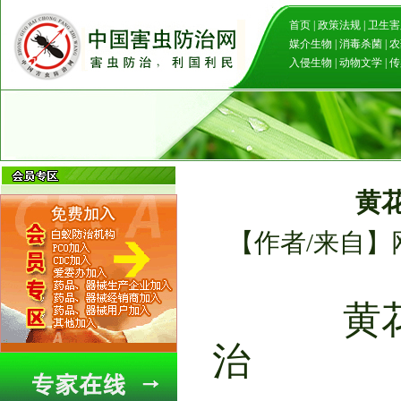
首页
|
政策法规
|
卫生害
媒介生物
|
消毒杀菌
|
农
入侵生物
|
动物文学
|
传
黄
【作者/来自】网
黄
治