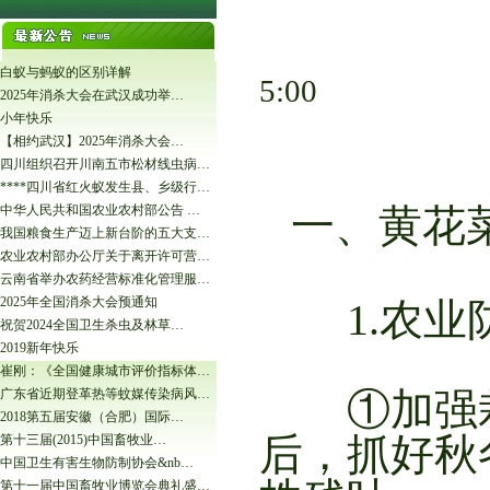
来
白蚁与蚂蚁的区别详解
5:00
2025年消杀大会在武汉成功举…
小年快乐
【相约武汉】2025年消杀大会…
四川组织召开川南五市松材线虫病…
****四川省红火蚁发生县、乡级行…
一、黄花
中华人民共和国农业农村部公告 …
我国粮食生产迈上新台阶的五大支…
农业农村部办公厅关于离开许可营…
云南省举办农药经营标准化管理服…
2025年全国消杀大会预通知
1.农
祝贺2024全国卫生杀虫及林草…
2019新年快乐
崔刚：《全国健康城市评价指标体…
①加强栽
广东省近期登革热等蚊媒传染病风…
2018第五届安徽（合肥）国际…
后，抓好秋
第十三届(2015)中国畜牧业…
中国卫生有害生物防制协会&nb…
第十一届中国畜牧业博览会典礼盛…