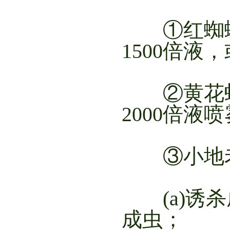
①红蜘蛛：
1500倍液
②黄花蚜虫
2000倍液
③小地
(a)诱杀
成虫；