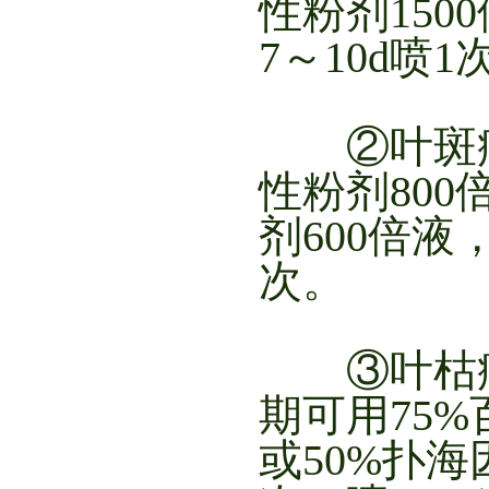
性粉剂15
7～10d喷
②叶斑病、
性粉剂800
剂600倍液
次。
③叶枯病
期可用75%
或50%扑海因