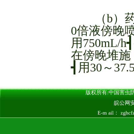
（b）药剂
0倍液傍晚
用750mL
在傍晚堆施；
┫用30～3
版权所有:中国害虫防治网 
皖公网安备
E-m ail：
zghc