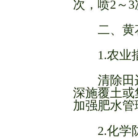
次，喷2～3
二、黄花
1.农业
清除田边
深施覆土或
加强肥水管
2.化学