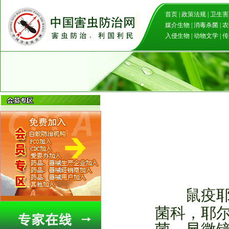
首页
|
政策法规
|
卫生害
媒介生物
|
消毒杀菌
|
农
入侵生物
|
动物文学
|
传
鼠疫耶
菌科，耶