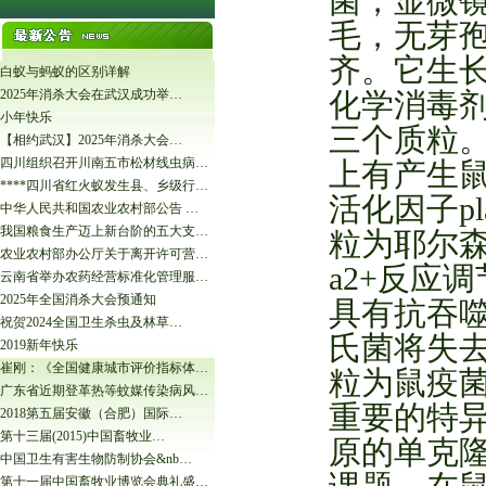
菌，显微
毛，无芽
齐。它生长的
白蚁与蚂蚁的区别详解
2025年消杀大会在武汉成功举…
化学消毒剂
小年快乐
三个质粒
【相约武汉】2025年消杀大会…
四川组织召开川南五市松材线虫病…
上有产生鼠
****四川省红火蚁发生县、乡级行…
活化因子p
中华人民共和国农业农村部公告 …
我国粮食生产迈上新台阶的五大支…
粒为耶尔
农业农村部办公厅关于离开许可营…
a2+反应
云南省举办农药经营标准化管理服…
2025年全国消杀大会预通知
具有抗吞
祝贺2024全国卫生杀虫及林草…
氏菌将失去
2019新年快乐
崔刚：《全国健康城市评价指标体…
粒为鼠疫菌
广东省近期登革热等蚊媒传染病风…
重要的特异
2018第五届安徽（合肥）国际…
第十三届(2015)中国畜牧业…
原的单克
中国卫生有害生物防制协会&nb…
第十一届中国畜牧业博览会典礼盛…