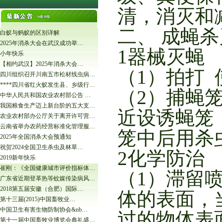
清，消灭和
二、 成蝇
白蚁与蚂蚁的区别详解
2025年消杀大会在武汉成功举…
1器械灭蝇
小年快乐
【相约武汉】2025年消杀大会…
（1）拍打
四川组织召开川南五市松材线虫病…
****四川省红火蚁发生县、乡级行…
（2）捕蝇
中华人民共和国农业农村部公告 …
我国粮食生产迈上新台阶的五大支…
近设诱蝇笼
农业农村部办公厅关于离开许可营…
云南省举办农药经营标准化管理服…
笼中后用杀
2025年全国消杀大会预通知
祝贺2024全国卫生杀虫及林草…
2化学防治
2019新年快乐
崔刚：《全国健康城市评价指标体…
（1）滞留
广东省近期登革热等蚊媒传染病风…
2018第五届安徽（合肥）国际…
体的表面，
第十三届(2015)中国畜牧业…
中国卫生有害生物防制协会&nb…
过的物体表
第十一届中国畜牧业博览会典礼盛…