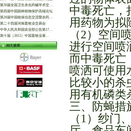
第30届全国卫生杀虫药械学术交…
中毒死亡，
第四届中国园林植物保护高端论坛
第28届中国植保信息交流暨农药…
用药物为拟
第二十四届河南畜牧业交易会
中华人民共和国农业部公告第17…
（2）空间
第十届（2012）中国畜牧业展…
进行空间喷
而中毒死亡
喷洒可使用
比较小的杀
用有机磷类
三、防蝇措
（1）纱门
厅、食品车