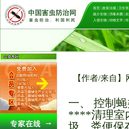
首页
|
政策法规
|
卫生害
媒介生物
|
消毒杀菌
|
农
入侵生物
|
动物文学
|
传
【作者/来自】网
一、 控制
****清理
圾、粪便保