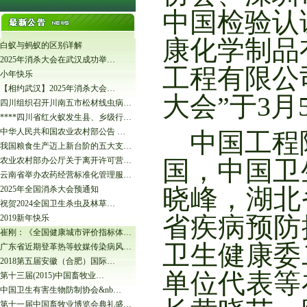
中国检验认
康化学制品
白蚁与蚂蚁的区别详解
2025年消杀大会在武汉成功举…
工程有限公司
小年快乐
【相约武汉】2025年消杀大会…
大会”于3月
四川组织召开川南五市松材线虫病…
****四川省红火蚁发生县、乡级行…
中华人民共和国农业农村部公告 …
中国工程
我国粮食生产迈上新台阶的五大支…
农业农村部办公厅关于离开许可营…
国，
中国
卫
云南省举办农药经营标准化管理服…
晓峰
，
湖北
2025年全国消杀大会预通知
祝贺2024全国卫生杀虫及林草…
省疾病预防
2019新年快乐
崔刚：《全国健康城市评价指标体…
卫生健康委
广东省近期登革热等蚊媒传染病风…
2018第五届安徽（合肥）国际…
单位代表等
第十三届(2015)中国畜牧业…
中国卫生有害生物防制协会&nb…
第十一届中国畜牧业博览会典礼盛…