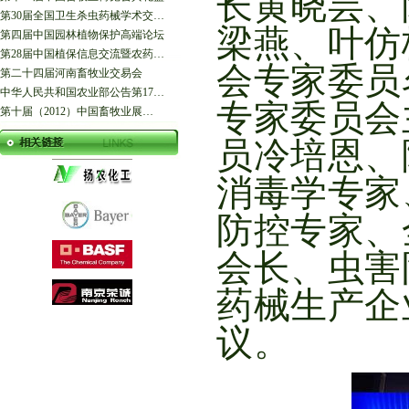
长黄晓芸、
第30届全国卫生杀虫药械学术交…
梁燕、叶仿
第四届中国园林植物保护高端论坛
第28届中国植保信息交流暨农药…
会专家委员
第二十四届河南畜牧业交易会
中华人民共和国农业部公告第17…
专家委员会
第十届（2012）中国畜牧业展…
员冷培恩、
消毒学专家
防控专家、
会长、虫害
药械生产企
议。