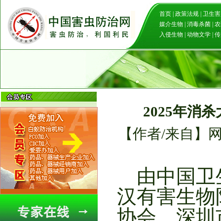
首页
|
政策法规
|
卫生害
媒介生物
|
消毒杀菌
|
农
入侵生物
|
动物文学
|
传
2025年消
【作者/来自】网站
由中国卫
汉有害生物
协会、深圳